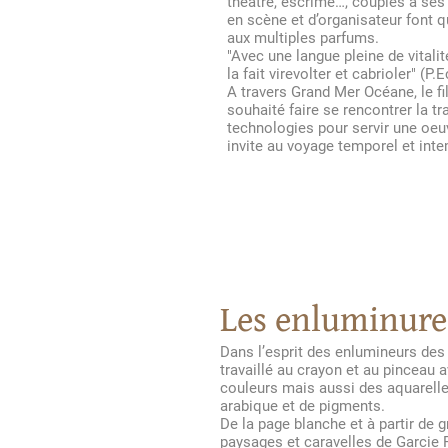
théâtre, escrime…, couplés à se
en scène et d’organisateur font 
aux multiples parfums.
"Avec une langue pleine de vitalité.
la fait virevolter et cabrioler" (P.E
A travers Grand Mer Océane, le fil
souhaité faire se rencontrer la t
technologies pour servir une oeu
invite au voyage temporel et inte
Les enluminure
Dans l’esprit des enlumineurs des
travaillé au crayon et au pinceau 
couleurs mais aussi des aquarelle
arabique et de pigments.
De la page blanche et à partir de 
paysages et caravelles de Garcie 