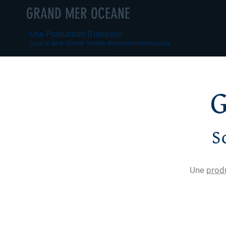
GRAND MER OCEANE
Une Production Diapason
Sous le label Grande Vendée #lessentielvientducoeur
S
Une
prod