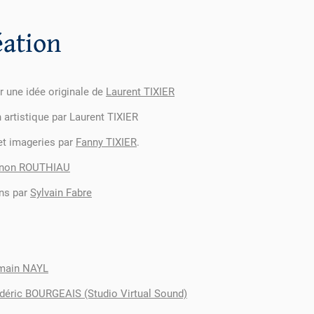
éation
r une idée originale de
Laurent TIXIER
 artistique par Laurent TIXIER
et imageries par
Fanny TIXIER
.
non ROUTHIAU
ns par
Sylvain Fabre
main NAYL
déric BOURGEAIS (Studio Virtual Sound)