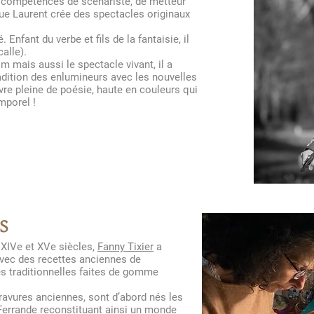
s compétences de scénariste, de metteur
que Laurent crée des spectacles originaux
 Enfant du verbe et fils de la fantaisie, il
calle).
m mais aussi le spectacle vivant, il a
radition des enlumineurs avec les nouvelles
vre pleine de poésie, haute en couleurs qui
mporel !
s
 XIVe et XVe siècles,
Fanny Tixier
a
avec des recettes anciennes de
s traditionnelles faites de gomme
gravures anciennes, sont d’abord nés les
Ferrande reconstituant ainsi un monde