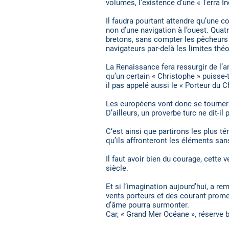
volumes, l’existence d’une « Terra In
Il faudra pourtant attendre qu’une 
non d’une navigation à l’ouest. Qua
bretons, sans compter les pêcheurs 
navigateurs par-delà les limites thé
La Renaissance fera ressurgir de l’a
qu’un certain « Christophe » puisse-
il pas appelé aussi le « Porteur du 
Les européens vont donc se tourner 
D’ailleurs, un proverbe turc ne dit-il 
C‘est ainsi que partirons les plus 
qu’ils affronteront les éléments sans
Il faut avoir bien du courage, cette
siècle.
Et si l’imagination aujourd’hui, a re
vents porteurs et des courant promet
d’âme pourra surmonter.
Car, « Grand Mer Océane », réserve 