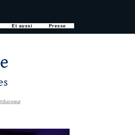
Et aussi
Presse
e
es
ntducoeur