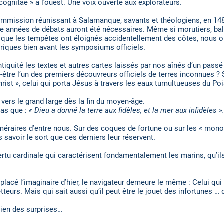
cognitae » à l’ouest. Une voix ouverte aux explorateurs.
commission réunissant à Salamanque, savants et théologiens, en 148
tre années de débats auront été nécessaires. Même si morutiers, bal
que les tempêtes ont éloignés accidentellement des côtes, nous on
oriques bien avant les symposiums officiels.
ntiquité les textes et autres cartes laissés par nos aînés d’un passé
t-être l’un des premiers découvreurs officiels de terres inconnues ? 
Christ », celui qui porta Jésus à travers les eaux tumultueuses du Po
vers le grand large dès la fin du moyen-âge.
pas que :
« Dieu a donné la terre aux fidèles, et la mer aux infidèles »
téméraires d’entre nous. Sur des coques de fortune ou sur les « mo
 savoir le sort que ces derniers leur réservent.
 vertu cardinale qui caractérisent fondamentalement les marins, qu
mplacé l’imaginaire d’hier, le navigateur demeure le même : Celui qui
teurs. Mais qui sait aussi qu’il peut être le jouet des infortunes … 
bien des surprises…