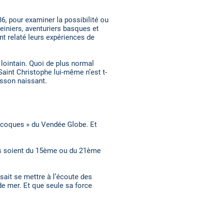
6, pour examiner la possibilité ou
einiers, aventuriers basques et
t relaté leurs expériences de
 lointain. Quoi de plus normal
Saint Christophe lui-même n’est t-
isson naissant.
.
nocoques » du Vendée Globe. Et
’ils soient du 15ème ou du 21ème
 sait se mettre à l’écoute des
de mer. Et que seule sa force