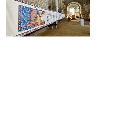
Une conférence
musicale
Quand le Moyen-Age rencontre la
Renaissance !
C'est une immersion sonore au temps de
Garcie Ferrande au son
du luth, de la viole de
gambe et du chant
qui vous est proposée.
Autour du thème des portulans et du
bestiaire fantastique marin, c'est la
rencontre du moyen-âge et de la
Renaissance qu'ouvre la période des grands